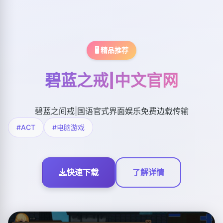
🖥️ 精品推荐
碧蓝之戒|中文官网
碧蓝之间戒|国语官式界面娱乐免费边载传输
#ACT
#电脑游戏
快速下载
了解详情